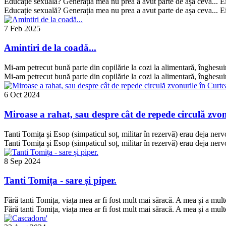
Educație sexuală? Generația mea nu prea a avut parte de așa ceva... Ei
Educație sexuală? Generația mea nu prea a avut parte de așa ceva... Ei
7 Feb 2025
Amintiri de la coadă...
Mi-am petrecut bună parte din copilărie la cozi la alimentară, înghesuin
Mi-am petrecut bună parte din copilărie la cozi la alimentară, înghesuin
6 Oct 2024
Miroase a rahat, sau despre cât de repede circulă zvon
Tanti Tomița și Esop (simpaticul soț, militar în rezervă) erau deja nerv
Tanti Tomița și Esop (simpaticul soț, militar în rezervă) erau deja nerv
8 Sep 2024
Tanti Tomița - sare și piper.
Fără tanti Tomița, viața mea ar fi fost mult mai săracă. A mea și a mu
Fără tanti Tomița, viața mea ar fi fost mult mai săracă. A mea și a mu