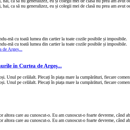
, hai, ca să nu generalizez, eu și colegii mei de clasă nu prea am avut 
, hai, ca să nu generalizez, eu și colegii mei de clasă nu prea am avut 
du-mă cu toată lumea din cartier la toate cozile posibile și imposibile.
du-mă cu toată lumea din cartier la toate cozile posibile și imposibile.
urile în Curtea de Argeș...
oși. Unul pe celălalt. Plecați în piața mare la cumpărături, fiecare coment
oși. Unul pe celălalt. Plecați în piața mare la cumpărături, fiecare coment
ltor altora care au cunoscut-o. Eu am cunoscut-o foarte devreme, când ab
ltor altora care au cunoscut-o. Eu am cunoscut-o foarte devreme, când ab