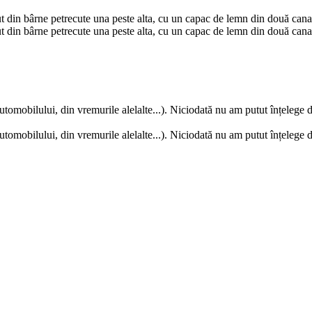
ut din bârne petrecute una peste alta, cu un capac de lemn din două can
ut din bârne petrecute una peste alta, cu un capac de lemn din două can
tomobilului, din vremurile alelalte...). Niciodată nu am putut înțelege 
tomobilului, din vremurile alelalte...). Niciodată nu am putut înțelege 