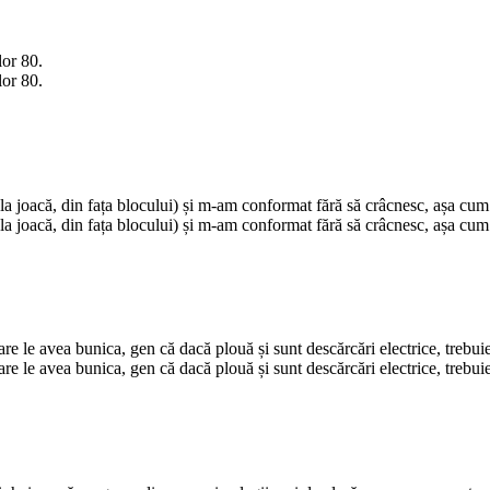
lor 80.
lor 80.
 joacă, din fața blocului) și m-am conformat fără să crâcnesc, așa cum
 joacă, din fața blocului) și m-am conformat fără să crâcnesc, așa cum
are le avea bunica, gen că dacă plouă și sunt descărcări electrice, treb
are le avea bunica, gen că dacă plouă și sunt descărcări electrice, treb