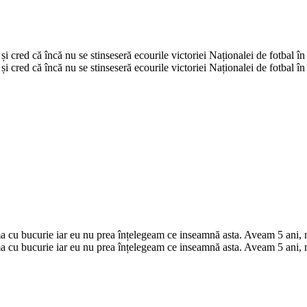
și cred că încă nu se stinseseră ecourile victoriei Naționalei de fotbal în
și cred că încă nu se stinseseră ecourile victoriei Naționalei de fotbal în
ama cu bucurie iar eu nu prea înțelegeam ce inseamnă asta. Aveam 5 an
ama cu bucurie iar eu nu prea înțelegeam ce inseamnă asta. Aveam 5 an