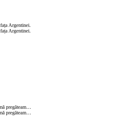
 fața Argentinei.
 fața Argentinei.
i, mă pregăteam…
i, mă pregăteam…