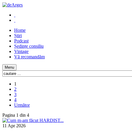
Home
Știri
Podcast
Ședințe consiliu
Vintage
Vă recomandăm
Menu
1
2
3
4
Următor
Pagina 1 din 4
11 Apr 2026