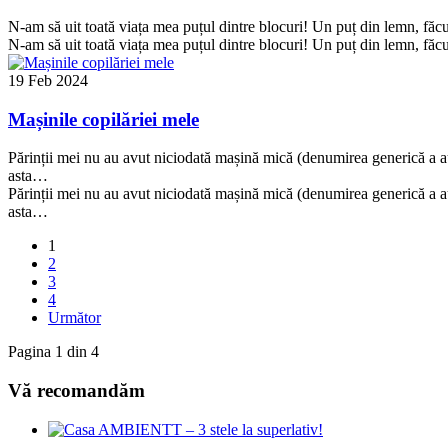
N-am să uit toată viața mea puțul dintre blocuri! Un puț din lemn, făc
N-am să uit toată viața mea puțul dintre blocuri! Un puț din lemn, făc
19 Feb 2024
Mașinile copilăriei mele
Părinții mei nu au avut niciodată mașină mică (denumirea generică a au
asta…
Părinții mei nu au avut niciodată mașină mică (denumirea generică a au
asta…
1
2
3
4
Următor
Pagina 1 din 4
Vă recomandăm