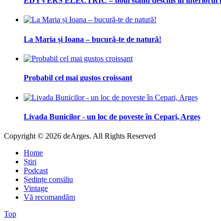
EDYVERS ELECTRIC – noul stand deschis în interioru
La Maria și Ioana – bucură-te de natură!
Probabil cel mai gustos croissant
Livada Bunicilor - un loc de poveste în Cepari, Argeș
Copyright © 2026 deArges. All Rights Reserved
Home
Știri
Podcast
Ședințe consiliu
Vintage
Vă recomandăm
Top