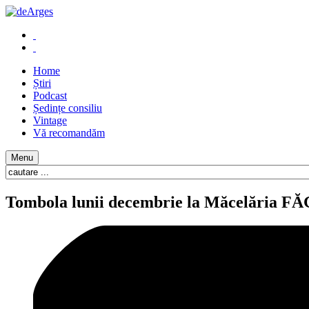
Home
Știri
Podcast
Ședințe consiliu
Vintage
Vă recomandăm
Menu
Tombola lunii decembrie la Măcelăria 