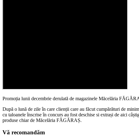
Promoția lunii decembrie derulată de magazinele Măcelăria FĂGĂRAȘ 
După o lună de zile în care clienții care au făcut cumpărături de min
cu taloanele înscrise în concurs au fost deschise si extrași de aici câ
produse chiar de Măcelăria FĂGĂRAȘ.
Vă recomandăm