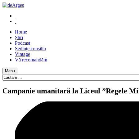
Home
Știri
Podcast
Ședințe consiliu
Vintage
Vă recomandăm
Menu
Campanie umanitară la Liceul ”Regele Mi